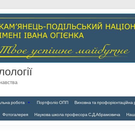
лології
знавства
альна робота
Портфоліо ОПП
Виховна та профорієнтаційна 
Фотогалерея
Наукова школа професора С.Д.Абрамовича
Наші