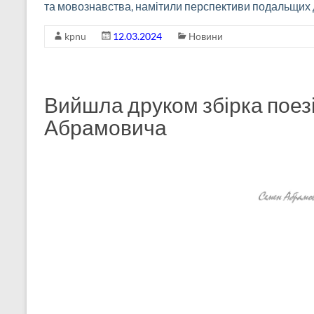
та мовознавства, намітили перспективи подальщих 
kpnu
12.03.2024
Новини
Вийшла друком збірка пое
Абрамовича