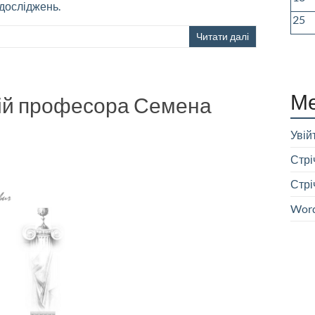
досліджень.
25
Читати далі
М
зій професора Семена
Увій
Стрі
Стрі
Word