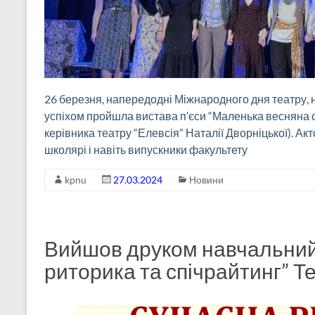
26 березня, напередодні Міжнародного дня театру, н
успіхом пройшла вистава п′єси “Маленька весняна 
керівника театру “Елевсія” Наталії Дворніцької). Акт
школярі і навіть випускники факультету
kpnu
27.03.2024
Новини
Вийшов друком навчальний
риторика та спічрайтинг” Т