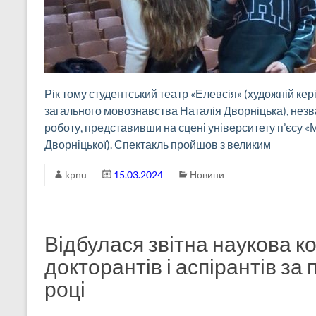
Рік тому студентський театр «Елевсія» (художній кер
загального мовознавства Наталія Дворніцька), нез
роботу, представивши на сцені університету п’єсу 
Дворніцької). Спектакль пройшов з великим
kpnu
15.03.2024
Новини
Відбулася звітна наукова к
докторантів і аспірантів за
році