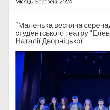
Місяць:
Березень 2024
“Маленька весняна серенад
студентського театру “Елев
Наталії Дворніцької