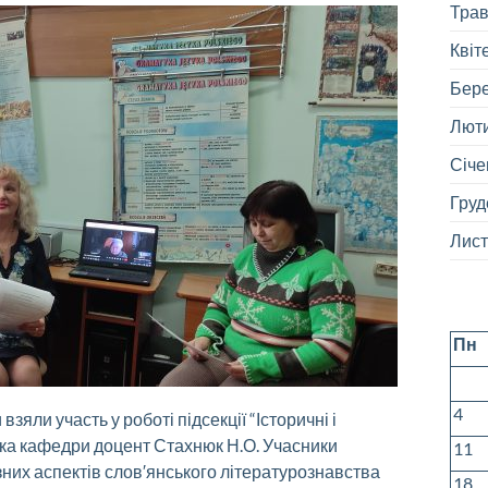
Трав
Квіт
Бере
Люти
Січе
Груд
Лист
Пн
4
яли участь у роботі підсекції “Історичні і
ачка кафедри доцент Стахнюк Н.О. Учасники
11
зних аспектів слов′янського літературознавства
18