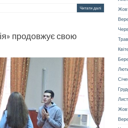
Читати далі
Жовт
Вере
Черв
ія» продовжує свою
Трав
Квіт
Бере
Люти
Січе
Груд
Лист
Жовт
Вере