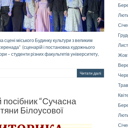
Бере
Люти
Січе
Груд
а сцені міського Будинку культури з великим
Лист
серенада” (сценарій і постановка художнього
ори – студенти різних факультетів університету,
Жовт
Вере
Читати далі
Черв
Трав
Квіт
 посібник “Сучасна
Бере
етяни Білоусової
Люти
Січе