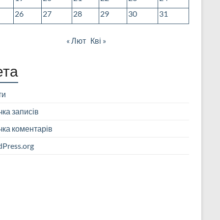
26
27
28
29
30
31
« Лют
Кві »
ета
ти
чка записів
чка коментарів
Press.org