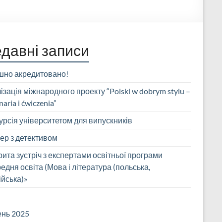
давні записи
шно акредитовано!
ізація міжнародного проекту “Polski w dobrym stylu –
aria i ćwiczenia”
урсія університетом для випускників
ер з детективом
рита зустріч з експертами освітньої програми
едня освіта (Мова і література (польська,
ійська)»
ень 2025