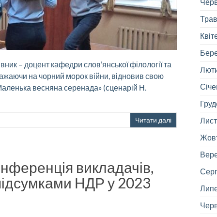
Черв
Трав
Квіт
Бере
івник – доцент кафедри слов’янської філології та
Люти
важаючи на чорний морок війни, відновив свою
Січе
«Маленька весняна серенада» (сценарій Н.
Груд
Читати далі
Лист
Жовт
Вере
онференція викладачів,
Серп
 підсумками НДР у 2023
Липе
Черв