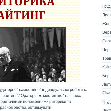
Груд
Лист
Жовт
Вере
Серп
Черв
Трав
Квіт
Бере
Люти
иторної, самостійної, індивідуальної роботи та
Січе
ічрайтинг”, “Ораторське мистецтво” та інших.
теоретичними положеннями риторики та
Груд
 красномовства; активізувати
Лист