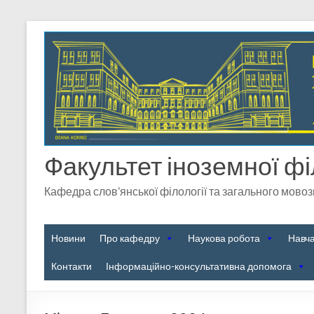
Факультет іноземної фі
Кафедра слов’янської філології та загального мово
Новини
Про кафедру
Наукова робота
Навч
Контакти
Інформаційно-консультативна допомога