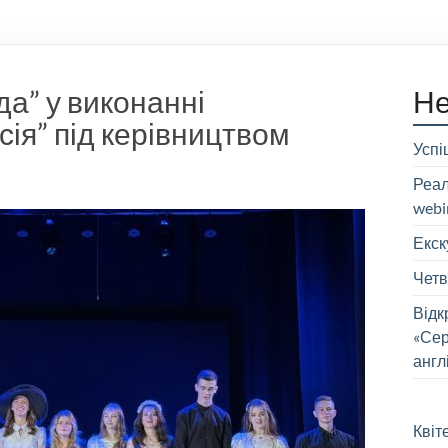
а” у виконанні
Не
сія” під керівництвом
Успі
Реал
webin
Екск
Четв
Відк
«Сер
англ
Квіт