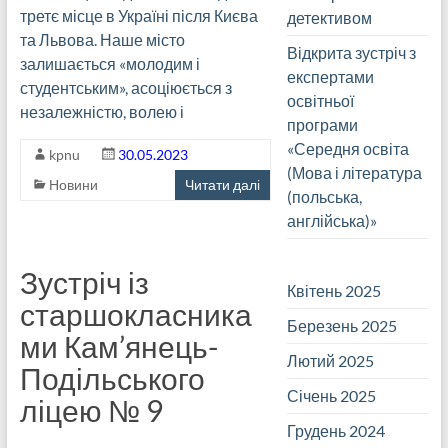
третє місце в Україні після Києва
детективом
та Львова. Наше місто
Відкрита зустріч з
залишається «молодим і
експертами
студентським», асоціюється з
освітньої
незалежністю, волею і
програми
«Середня освіта
kpnu
30.05.2023
(Мова і література
Новини
Читати далі
(польська,
англійська)»
Зустріч із
Квітень 2025
старшокласника
Березень 2025
ми Кам’янець-
Лютий 2025
Подільського
Січень 2025
ліцею № 9
Грудень 2024