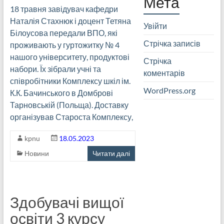
Мета
18 травня завідувач кафедри
Наталія Стахнюк і доцент Тетяна
Увійти
Білоусова передали ВПО, які
Стрічка записів
проживають у гуртожитку № 4
нашого університету, продуктові
Стрічка
набори. Їх зібрали учні та
коментарів
співробітники Комплексу шкіл ім.
WordPress.org
К.К. Бачинського в Домброві
Тарновській (Польща). Доставку
організував Староста Комплексу,
kpnu
18.05.2023
Новини
Читати далі
Здобувачі вищої
освіти 3 курсу