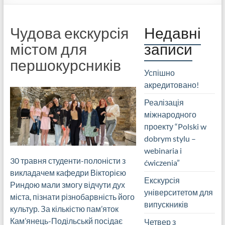
Чудова екскурсія
Недавні
містом для
записи
першокурсників
Успішно
акредитовано!
Реалізація
міжнародного
проекту “Polski w
dobrym stylu –
webinaria i
30 травня студенти-полоністи з
ćwiczenia”
викладачем кафедри Вікторією
Екскурсія
Риндою мали змогу відчути дух
університетом для
міста, пізнати різнобарвність його
випускників
культур. За кількістю пам’яток
Кам’янець-Подільськй посідає
Четвер з