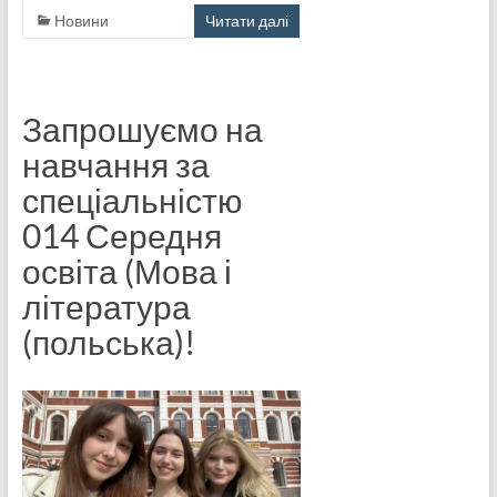
Новини
Читати далі
Запрошуємо на
навчання за
спеціальністю
014 Середня
освіта (Мова і
література
(польська)!