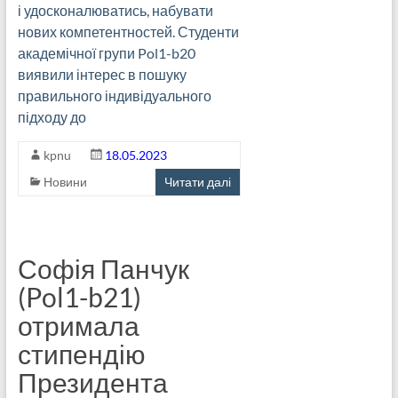
і удосконалюватись, набувати
нових компетентностей. Студенти
академічної групи Pol1-b20
виявили інтерес в пошуку
правильного індивідуального
підходу до
kpnu
18.05.2023
Новини
Читати далі
Софія Панчук
(Pol1-b21)
отримала
стипендію
Президента