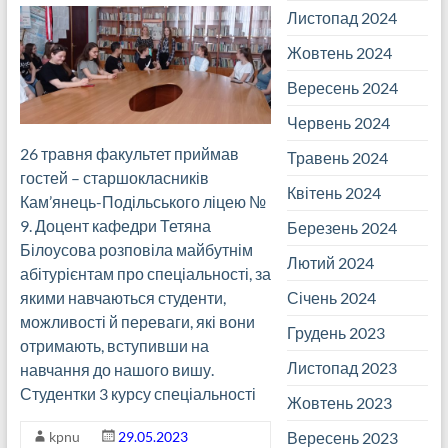
Листопад 2024
Жовтень 2024
Вересень 2024
Червень 2024
26 травня факультет приймав
Травень 2024
гостей – старшокласників
Квітень 2024
Кам’янець-Подільського ліцею №
9. Доцент кафедри Тетяна
Березень 2024
Білоусова розповіла майбутнім
Лютий 2024
абітурієнтам про спеціальності, за
Січень 2024
якими навчаються студенти,
можливості й переваги, які вони
Грудень 2023
отримають, вступивши на
Листопад 2023
навчання до нашого вишу.
Студентки 3 курсу спеціальності
Жовтень 2023
Вересень 2023
kpnu
29.05.2023