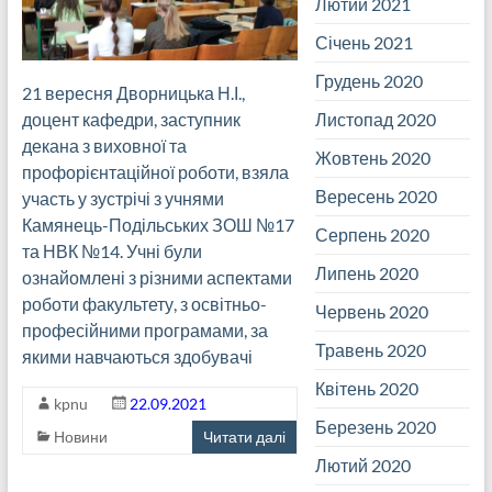
Лютий 2021
Січень 2021
Грудень 2020
21 вересня Дворницька Н.І.,
Листопад 2020
доцент кафедри, заступник
декана з виховної та
Жовтень 2020
профорієнтаційної роботи, взяла
Вересень 2020
участь у зустрічі з учнями
Камянець-Подільських ЗОШ №17
Серпень 2020
та НВК №14. Учні були
Липень 2020
ознайомлені з різними аспектами
роботи факультету, з освітньо-
Червень 2020
професійними програмами, за
Травень 2020
якими навчаються здобувачі
Квітень 2020
kpnu
22.09.2021
Березень 2020
Новини
Читати далі
Лютий 2020