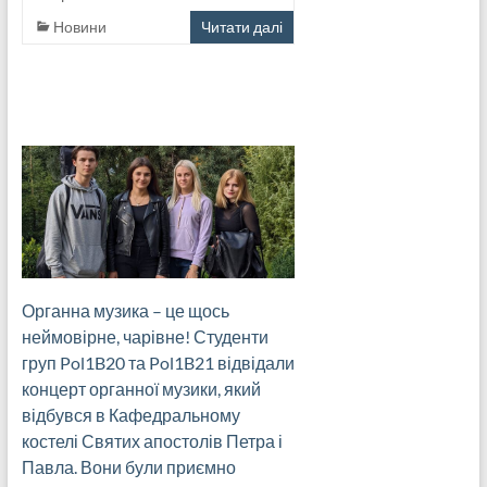
Новини
Читати далі
Органна музика – це щось
неймовірне, чарівне! Студенти
груп Pol1B20 та Pol1B21 відвідали
концерт органної музики, який
відбувся в Кафедральному
костелі Святих апостолів Петра і
Павла. Вони були приємно