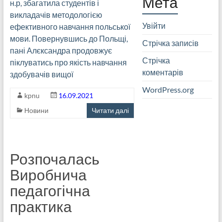
Мета
н.р, збагатила студентів і
викладачів методологією
Увійти
ефективного навчання польської
мови. Повернувшись до Польщі,
Стрічка записів
пані Алєксандра продовжує
Стрічка
піклуватись про якість навчання
коментарів
здобувачів вищої
WordPress.org
kpnu
16.09.2021
Новини
Читати далі
Розпочалась
Виробнича
педагогічна
практика