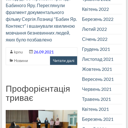
Бабиного Яру. Переглянули
Квітень 2022
фрагмент документального
Березень 2022
фільму Сергія Лозниці “Бабин Яр.
Контекст” і вшанували хвилиною
Лютий 2022
мовчання безневинних людей,
Січень 2022
яких було позбавлено
Грудень 2021
kpnu
26.09.2021
Листопад 2021
Новини
Читати далі
Жовтень 2021
Вересень 2021
Профорієнтація
Червень 2021
триває
Травень 2021
Квітень 2021
Березень 2021