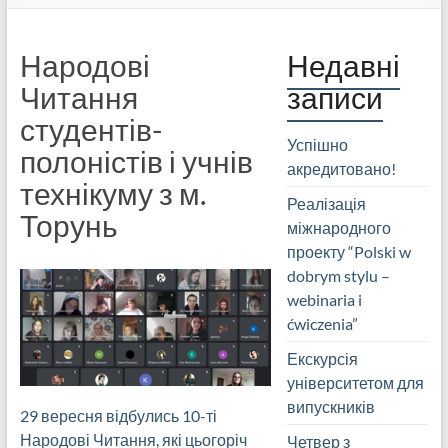
Народові
Недавні
Читання
записи
студентів-
Успішно
полоністів і учнів
акредитовано!
технікуму з м.
Реалізація
Торунь
міжнародного
проекту “Polski w
dobrym stylu –
webinaria i
ćwiczenia”
Екскурсія
університетом для
випускників
29 вересня відбулись 10-ті
Народові Читання, які цьогоріч
Четвер з