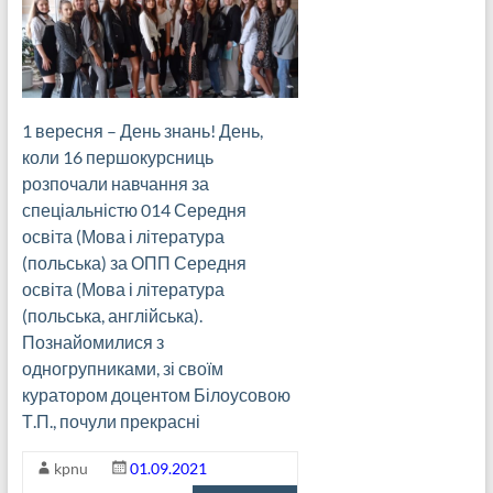
1 вересня – День знань! День,
коли 16 першокурсниць
розпочали навчання за
спеціальністю 014 Середня
освіта (Мова і література
(польська) за ОПП Середня
освіта (Мова і література
(польська, англійська).
Познайомилися з
одногрупниками, зі своїм
куратором доцентом Білоусовою
Т.П., почули прекрасні
kpnu
01.09.2021