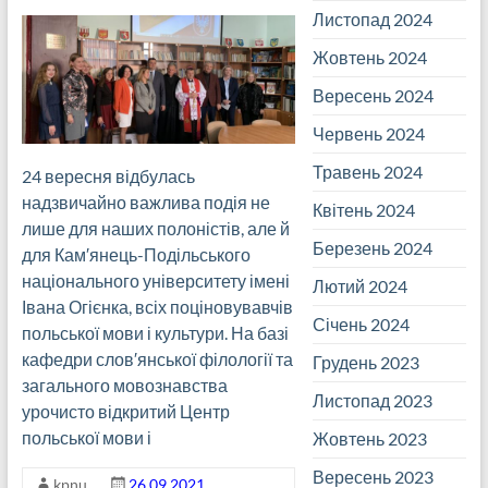
Листопад 2024
Жовтень 2024
Вересень 2024
Червень 2024
Травень 2024
24 вересня відбулась
надзвичайно важлива подія не
Квітень 2024
лише для наших полоністів, але й
Березень 2024
для Кам′янець-Подільського
національного університету імені
Лютий 2024
Івана Огієнка, всіх поціновувавчів
Січень 2024
польської мови і культури. На базі
кафедри слов′янської філології та
Грудень 2023
загального мовознавства
Листопад 2023
урочисто відкритий Центр
польської мови і
Жовтень 2023
Вересень 2023
kpnu
26.09.2021