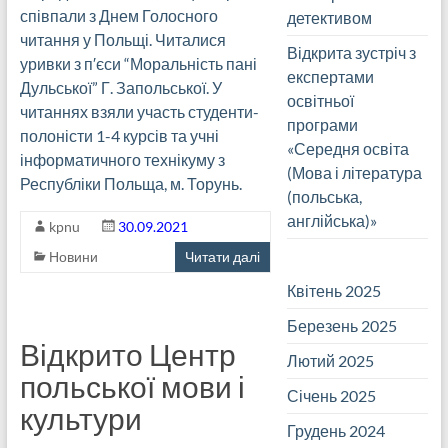
співпали з Днем Голосного
детективом
читання у Польщі. Читалися
Відкрита зустріч з
уривки з п′єси “Моральність пані
експертами
Дульської” Г. Запольської. У
освітньої
читаннях взяли участь студенти-
програми
полоністи 1-4 курсів та учні
«Середня освіта
інформатичного технікуму з
(Мова і література
Республіки Польща, м. Торунь.
(польська,
англійська)»
kpnu
30.09.2021
Новини
Читати далі
Квітень 2025
Березень 2025
Відкрито Центр
Лютий 2025
польської мови і
Січень 2025
культури
Грудень 2024