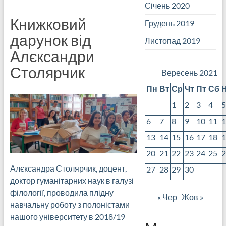
Січень 2020
Книжковий
Грудень 2019
дарунок від
Листопад 2019
Алєксандри
Столярчик
Вересень 2021
Пн
Вт
Ср
Чт
Пт
Сб
1
2
3
4
6
7
8
9
10
11
13
14
15
16
17
18
20
21
22
23
24
25
Алєксандра Столярчик, доцент,
27
28
29
30
доктор гуманітарних наук в галузі
філології, проводила плідну
« Чер
Жов »
навчальну роботу з полоністами
нашого університету в 2018/19