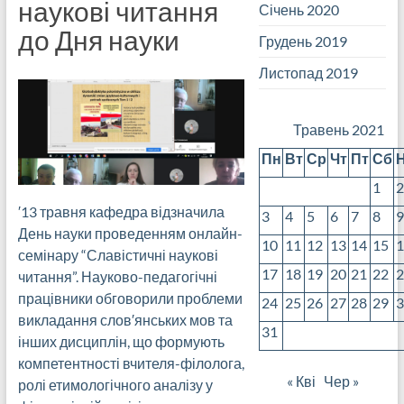
наукові читання
Січень 2020
до Дня науки
Грудень 2019
Листопад 2019
Травень 2021
Пн
Вт
Ср
Чт
Пт
Сб
1
′13 травня кафедра відзначила
3
4
5
6
7
8
День науки проведенням онлайн-
10
11
12
13
14
15
семінару “Славістичні наукові
17
18
19
20
21
22
читання”. Науково-педагогічні
працівники обговорили проблеми
24
25
26
27
28
29
викладання слов′янських мов та
31
інших дисциплін, що формують
компетентності вчителя-філолога,
« Кві
Чер »
ролі етимологічного аналізу у