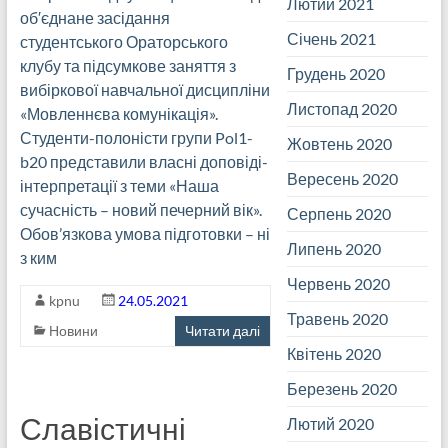
Лютий 2021
об′єднане засідання
Січень 2021
студентського Ораторського
клубу та підсумкове заняття з
Грудень 2020
вибіркової навчальної дисципліни
Листопад 2020
«Мовленнєва комунікація».
Студенти-полоністи групи Pol1-
Жовтень 2020
b20 представили власні доповіді-
Вересень 2020
інтерпретації з теми «Наша
сучасність – новий печерний вік».
Серпень 2020
Обов’язкова умова підготовки – ні
Липень 2020
з ким
Червень 2020
kpnu
24.05.2021
Травень 2020
Новини
Читати далі
Квітень 2020
Березень 2020
Славістичні
Лютий 2020