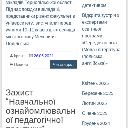
закладів Тернопільської області.
детективом
Під час поїздки викладачі,
Відкрита зустріч з
представники різних факультетів
експертами
університету, виступили перед
освітньої
учнями 10-11 класів шкіл селища
програми
міського типу Мельниця-
«Середня освіта
Подільська,
(Мова і література
kpnu
26.05.2021
(польська,
англійська)»
Новини
Читати далі
Квітень 2025
Захист
Березень 2025
“Навчальної
Лютий 2025
ознайомлювальн
Січень 2025
ої педагогічної
Грудень 2024