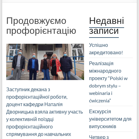
Продовжуємо
Недавні
профорієнтацію
записи
Успішно
акредитовано!
Реалізація
міжнародного
проекту “Polski w
dobrym stylu –
Заступник декана з
webinaria i
профорієнтаційної роботи,
ćwiczenia”
доцент кафедри Наталія
Екскурсія
Дворницька взяла активну участь
університетом для
у колективній поїздці
випускників
профорієнтаційного
спрямування до навчальних
Четвер з