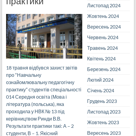
практики”
Листопад 2024
Жовтень 2024
Вересень 2024
Червень 2024
Травень 2024
Квітень 2024
18 травня відбувся захист звітів
Березень 2024
про “Навчальну
Лютий 2024
ознайомлювальну педагогічну
практику” студентів спеціальності
Січень 2024
014 Середня освіта (Мова і
Грудень 2023
література (польська), яка
проходила у НВК № 13 під
Листопад 2023
керівництвом Ринди В.В.
Жовтень 2023
Результати практики такі: А – 2
Вересень 2023
студенти, В – 1. Якісний