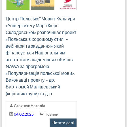
Центр Польської Мови s Культури
«Університету Марії Кюрі-
Склодовської» розпочинає проект
«Польська в хорошому стилі –
вебінари та завдання», який
фінансується Національним
агентством академічних обмінів
NAWA за програмою
«Популяризація польської мови».
Виконавці проекту – др.
Бартломєй Малішевський
(керівник групи) та д-р
Стахнюк Наталія
04.02.2025
Новини
Читати далі