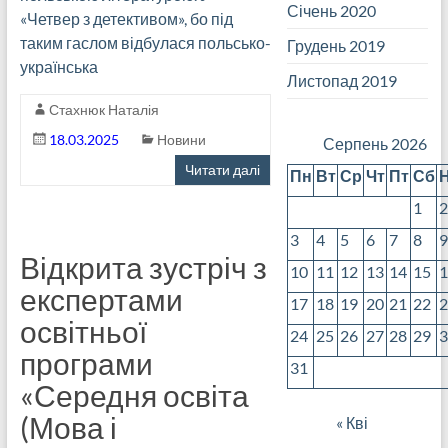
Січень 2020
«Четвер з детективом», бо під
таким гаслом відбулася польсько-
Грудень 2019
українська
Листопад 2019
Стахнюк Наталія
18.03.2025
Новини
Серпень 2026
Читати далі
Пн
Вт
Ср
Чт
Пт
Сб
1
3
4
5
6
7
8
Відкрита зустріч з
10
11
12
13
14
15
експертами
17
18
19
20
21
22
освітньої
24
25
26
27
28
29
програми
31
«Середня освіта
(Мова і
« Кві