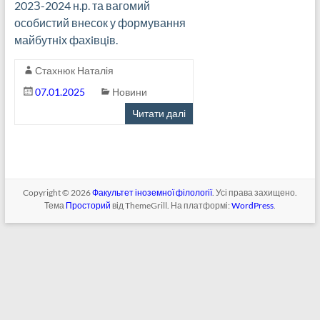
202З-2024 н.р. та вагомий
особистий внесок у формування
майбутнiх фахiвцiв.
Стахнюк Наталія
07.01.2025
Новини
Читати далі
Copyright © 2026
Факультет іноземної філології
. Усі права захищено.
Тема
Просторий
від ThemeGrill. На платформі:
WordPress
.