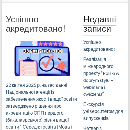
Успішно
Недавні
акредитовано!
записи
Успішно
акредитовано!
Реалізація
міжнародного
проекту “Polski w
dobrym stylu –
22 квітня 2025 р. на засіданні
webinaria i
Національної агенції із
ćwiczenia”
забезпечення якості вищої освіти
Екскурсія
затверджено рішення про
університетом для
акредитацію ОПП першого
випускників
(бакалаврського) рівня вищої
освіти “ Середня освіта (Мова і
Четвер з