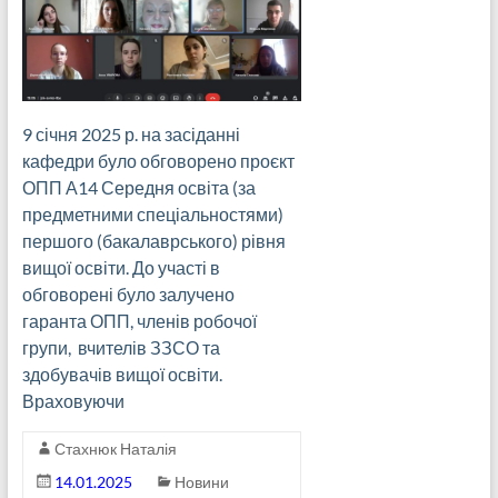
9 січня 2025 р. на засіданні
кафедри було обговорено проєкт
ОПП А14 Середня освіта (за
предметними спеціальностями)
першого (бакалаврського) рівня
вищої освіти. До участі в
обговорені було залучено
гаранта ОПП, членів робочої
групи, вчителів ЗЗСО та
здобувачів вищої освіти.
Враховуючи
Стахнюк Наталія
14.01.2025
Новини