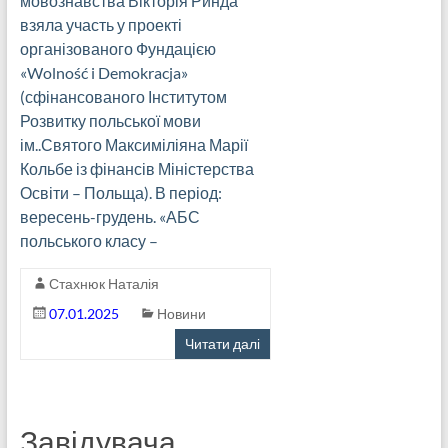
мовознавства Вікторія Ринда
взяла участь у проекті
організованого Фундацією
«Wolność i Demokracja»
(сфінансованого Інститутом
Розвитку польської мови
ім..Святого Максиміліяна Марії
Кольбе із фінансів Міністерства
Освіти – Польща). В період:
вересень-грудень. «АБС
польського класу –
Стахнюк Наталія
07.01.2025
Новини
Читати далі
Завідувача