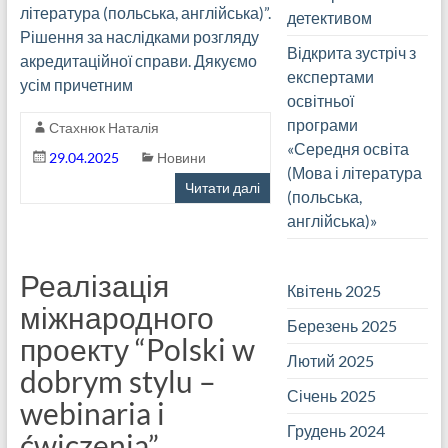
література (польська, англійська)”.
детективом
Рішення за наслідками розгляду
Відкрита зустріч з
акредитаційної справи. Дякуємо
експертами
усім причетним
освітньої
програми
Стахнюк Наталія
«Середня освіта
29.04.2025
Новини
(Мова і література
Читати далі
(польська,
англійська)»
Реалізація
Квітень 2025
міжнародного
Березень 2025
проекту “Polski w
Лютий 2025
dobrym stylu –
Січень 2025
webinaria i
Грудень 2024
ćwiczenia”