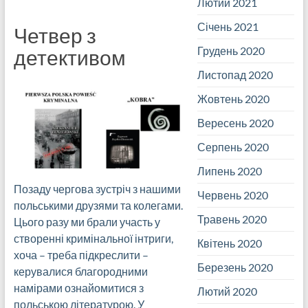
Лютий 2021
Січень 2021
Четвер з
Грудень 2020
детективом
Листопад 2020
Жовтень 2020
Вересень 2020
Серпень 2020
Липень 2020
Позаду чергова зустріч з нашими
Червень 2020
польськими друзями та колегами.
Травень 2020
Цього разу ми брали участь у
створенні кримінальної інтриги,
Квітень 2020
хоча – треба підкреслити –
Березень 2020
керувалися благородними
намірами ознайомитися з
Лютий 2020
польською літературою. У