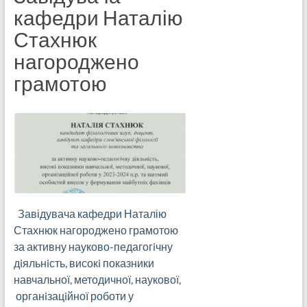
кафедри Наталію
Стахнюк
нагороджено
грамотою
Завідувача кафедри Наталію
Стахнюк нагороджено грамотою
за активну науково-педагогiчну
дiяльнiсть, високi показники
навчальної, методичної, наукової,
органiзацiйної роботи у