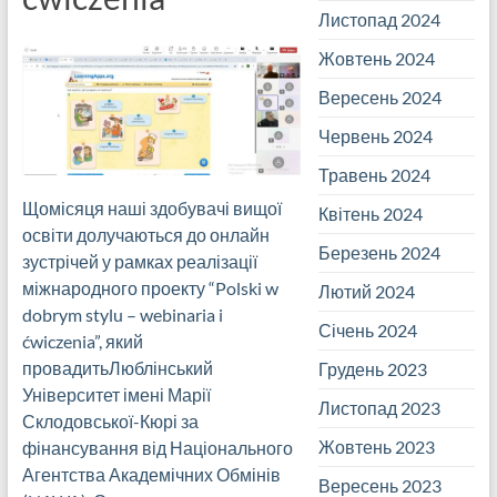
Листопад 2024
Жовтень 2024
Вересень 2024
Червень 2024
Травень 2024
Щомісяця наші здобувачі вищої
Квітень 2024
освіти долучаються до онлайн
Березень 2024
зустрічей у рамках реалізації
міжнародного проекту “Polski w
Лютий 2024
dobrym stylu – webinaria i
Січень 2024
ćwiczenia”, який
провадитьЛюблінський
Грудень 2023
Університет імені Марії
Листопад 2023
Склодовської-Кюрі за
Жовтень 2023
фінансування від Національного
Агентства Академічних Обмінів
Вересень 2023