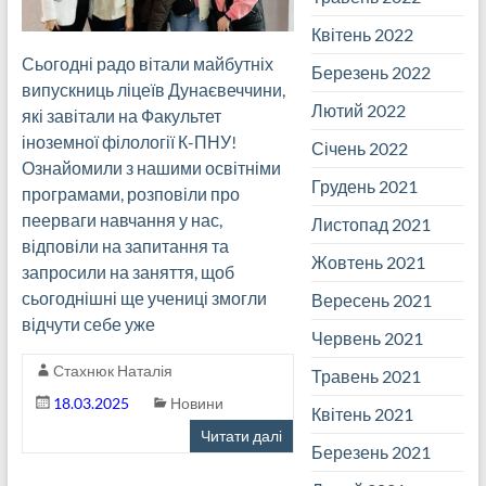
Квітень 2022
Сьогодні радо вітали майбутніх
Березень 2022
випускниць ліцеїв Дунаєвеччини,
Лютий 2022
які завітали на Факультет
іноземної філології К-ПНУ!
Січень 2022
Ознайомили з нашими освітніми
Грудень 2021
програмами, розповіли про
пеерваги навчання у нас,
Листопад 2021
відповіли на запитання та
Жовтень 2021
запросили на заняття, щоб
сьогоднішні ще учениці змогли
Вересень 2021
відчути себе уже
Червень 2021
Стахнюк Наталія
Травень 2021
18.03.2025
Новини
Квітень 2021
Читати далі
Березень 2021