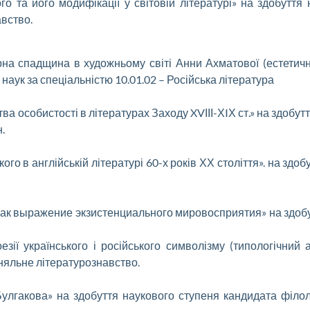
 та його модифікації у світовій літературі» на здобуття
авство.
рна спадщина в художньому світі Анни Ахматової (естетична
наук за спеціальністю 10.01.02 – Російська література
ва особистості в літературах Заходу XVІІІ-ХIХ ст.» на здобу
.
кого в англійській літературі 60-х років ХХ століття». на зд
ак выражение экзистенциального мировосприятия» на здобу
езії українського і російського символізму (типологічний
вняльне літературознавство.
 Булгакова» на здобуття наукового ступеня кандидата філол