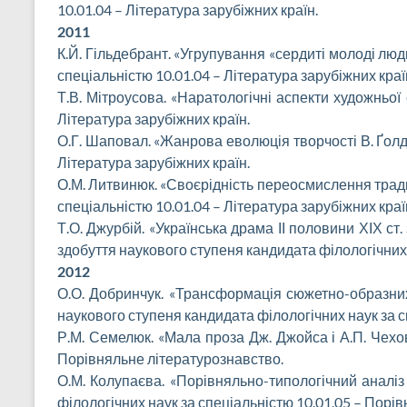
10.01.04 – Література зарубіжних країн.
2011
К.Й. Гільдебрант. «Угрупування «сердиті молоді люд
спеціальністю 10.01.04 – Література зарубіжних краї
Т.В. Мітроусова. «Наратологічні аспекти художньої
Література зарубіжних країн.
О.Г. Шаповал. «Жанрова еволюція творчості В. Ґолд
Література зарубіжних країн.
О.М. Литвинюк. «Своєрідність переосмислення традиц
спеціальністю 10.01.04 – Література зарубіжних краї
Т.О. Джурбій. «Українська драма ІІ половини ХІХ ст
здобуття наукового ступеня кандидата філологічних 
2012
О.О. Добринчук. «Трансформація сюжетно-образних м
наукового ступеня кандидата філологічних наук за с
Р.М. Семелюк. «Мала проза Дж. Джойса і А.П. Чехов
Порівняльне літературознавство.
О.М. Колупаєва. «Порівняльно-типологічний аналіз
філологічних наук за спеціальністю 10.01.05 – Порі