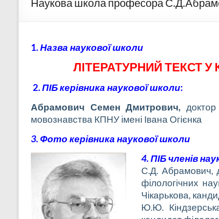
Наукова школа професора С.Д.Абрам
1.
Назва наукової школи
ЛІТЕРАТУРНИЙ ТЕКСТ У
2.
ПІБ керівника наукової школи
:
Абрамович Семен Дмитрович,
доктор
мовознавства КПНУ імені Івана Огієнка
3.
Фото керівника наукової школи
4. ПІБ членів на
С.Д. Абрамович, 
філологічних нау
Чікарькова, канди
Ю.Ю. Кіндзерська