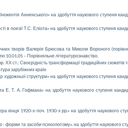
и Інокентія Анненського» на здобуття наукового ступеня кан
сті в поезії Т.С. Еліота» на здобуття наукового ступеня канд
ичних творів Валерія Брюсова та Миколи Вороного (порівн
тю 10.01.05 – Порівняльне літературознавство.
рр. ХХ ст.: Своєрідність трансформації традиційних сюжетів 
атура зарубіжних країн
ір художньої структури» на здобуття наукового ступеня канд
а та Е. Т. А. Гофмана» на здобуття наукового ступеня канди
ра кінця 1920-х-поч. 1930-х рр.» на здобуття наукового ст
о : форми та засоби психологізму». на здобуття наукового ст