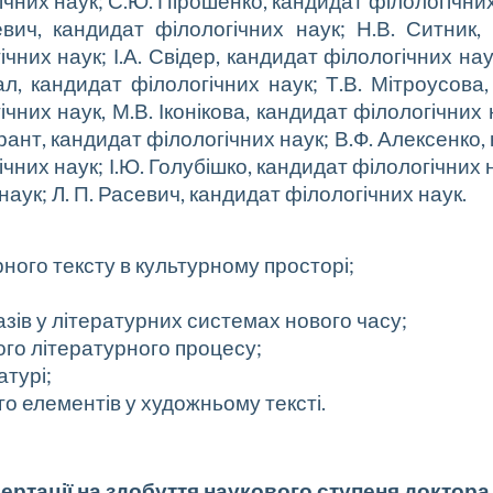
чних наук; С.Ю. Пірошенко, кандидат філологічних
евич, кандидат філологічних наук; Н.В. Ситник, 
чних наук; І.А. Свідер, кандидат філологічних на
ал, кандидат філологічних наук; Т.В. Мітроусова,
чних наук, М.В. Іконікова, кандидат філологічних
брант, кандидат філологічних наук; В.Ф. Алексенко,
чних наук; І.Ю. Голубішко, кандидат філологічних
наук; Л. П. Расевич, кандидат філологічних наук.
ного тексту в культурному просторі;
азів у літературних системах нового часу;
вого літературного процесу;
атурі;
о елементів у художньому тексті.
сертації на здобуття наукового ступеня доктора