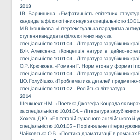
2013
І.В. Барчишина. «Емфатичність епітетних структур
кандидата філологічних наук за спеціальністю 10.01.
М.В. Іконнікова. «Інтертекстуальна парадигма анти
ступеня кандидата філологічних наук за
спеціальністю 10.01.04 – Література зарубіжних краї
В.Ф. Алексенко. «Концепція натури в ідейно-естет
спеціальністю 10.01.04 – Література зарубіжних краї
О.Р. Крючкова. «Романи Г. Нормінтона у форматі п
спеціальністю 10.01.04 – Література зарубіжних краї
І.Ю. Голубішко. «Проблематика деталей предметно-х
спеціальністю 10.01.02 – Російська література.
2014
Шенкнехт Н.М.. «Поетика Джозефа Конрада як вираж
за спеціальністю 10.01.04. – Література зарубіжних к
Хохель Д.Ю.. «Епітетарій сучасного англійського й у
спеціальністю 10.01.05 – Порівняльне літературозн
Чайковська О.В.. «Поетика драматизації в романах 