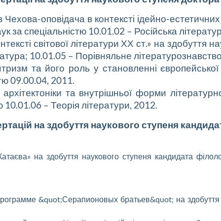
в Чехова-оповідача в контексті
ідейно-естетичних 
ук за спеціальністю 10.01.02 – Російська
літератур
нтексті світової літератури
ХХ ст.» на здобуття н
ратура; 10.01.05 – Порівняльне
літературознавство
нтризм та його роль у
становленні європейської
ю 09.00.04, 2011.
 архітектоніки та внутрішньої
форми літературно
 10.01.06 – Теорія літератури, 2012.
ертацій на здобуття наукового ступеня кандидат
атаєва» на здобуття наукового ступеня кандидата філолог
программе &quot;Серапионовых братьев&quot; на здобуття 