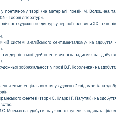
 у поетичному творі (на матеріалі поезій М. Волошина та
06 – Теорія літератури.
утопічного художнього дискурсу першої половини ХХ ст.: порі
н.
ичній системі англійського сентименталізму» на здобуття
н.
остмодерністської ідейно-естетичної парадигми» на здобуття
н.
удожньої зображальності у прозі В.Г. Короленка» на здобутт
ення екзистенціального типу художньої свідомості» на здобу
раїн.
країнського фентезі (твори С. Кларк і Г. Пагутяк)» на здобу
авство.
В.С. Моема» на здобуття наукового ступеня кандидата філолог