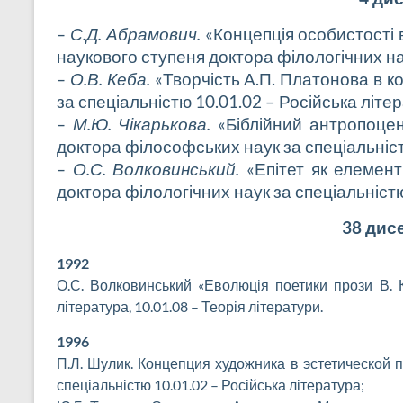
– С.Д. Абрамович.
«Концепція особистості 
наукового
ступеня доктора філологічних на
– О.В. Кеба.
«Творчість А.П. Платонова в ко
за
спеціальністю 10.01.02 – Російська літе
– М.Ю. Чікарькова.
«Біблійний антропоце
доктора
філософських наук за спеціальніст
– О.С. Волковинський.
«Епітет як елемент
доктора
філологічних наук за спеціальністю
38 дис
1992
О.С. Волковинський «Еволюція поетики прози В. К
література, 10.01.08 – Теорія літератури.
1996
П.Л. Шулик. Концепция художника в эстетической 
спеціальністю 10.01.02 – Російська література;