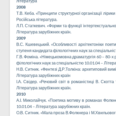
література
2008
Т.В. Кеба. «Принципи структурної організації лірик
Російська література.
Л.П. Статкевич. «Форми та функції інтертекстуально
Література зарубіжних країн.
2009
В.С. Кшевецький. «Особливості архітектоніки поет
ступеня кандидата філологічних наук за спеціальніс
Г.В. Фоміна. «Німецькомовна драматургія 60 – 80-х 
філологічних наук за спеціальністю 10.01.04 – Літер
Н.В. Ситник. «Фентезі Д.Р.Толкіна: архетиповий вим
Література зарубіжних країн
І.А. Свідер. «Речовий світ в романістиці В. Скотт
Література зарубіжних країн.
2010
А.І. Миколайчук. «Поетика мотиву в романах Фолкне
10.01.04 – Література зарубіжних країн.
О.В. Ситник. «Мала проза В.Фолкнера і М.Хвильовог