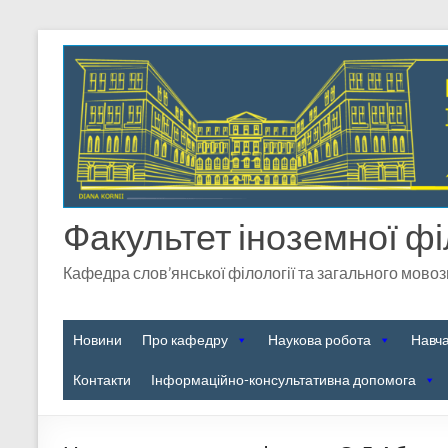
Факультет іноземної фі
Кафедра слов’янської філології та загального мово
Новини
Про кафедру
Наукова робота
Навч
Контакти
Інформаційно-консультативна допомога