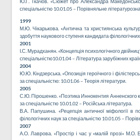
Ю.Г. Ткачов. «Сюжет про Александра Македонського
спеціальністю 10.01.05 – Порівняльне літературозн
1999
М.Ю. Чікарькова. «Антична та християнська культу
здобуття наукового ступеня кандидата філологічних 
2001
І.С. Мурадханян. «Концепція психологічного двійницт
спеціальністю10.01.04 – Література зарубіжних країн
2004
Ю.Ю. Кіндзерська. «Опозиція героїчного і філістерсь
за спеціальністю: 10.01.06 – Теорія літератури.
2005
С.Ю. Пірошенко. «Поэтика Иннокентия Анненского к
за спеціальністю 10.01.02 – Російська література.
В.А. Папушина. «Рецепція античної міфології в по
філологічних наук за спеціальністю 10.01.05 – Порі
2007
А.О. Лаврова. «Простір і час у «малій прозі» М.О.