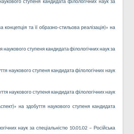
 наукового ступеня кандидата філологічних наук за
 концепція та її образно-стильова реалізація)» на
ття наукового ступеня кандидата філологічних наук за
обуття наукового ступеня кандидата філологічних наук
ття наукового ступеня кандидата філологічних наук
 аспект)» на здобуття наукового ступеня кандидата
огічних наук за спеціальністю 10.01.02 – Російська