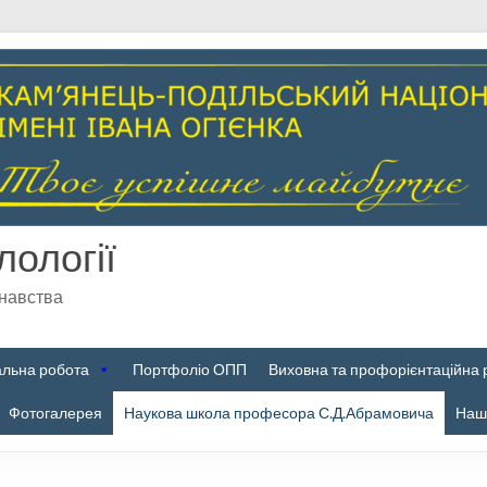
лології
знавства
альна робота
Портфоліо ОПП
Виховна та профорієнтаційна 
Фотогалерея
Наукова школа професора С.Д.Абрамовича
Наші