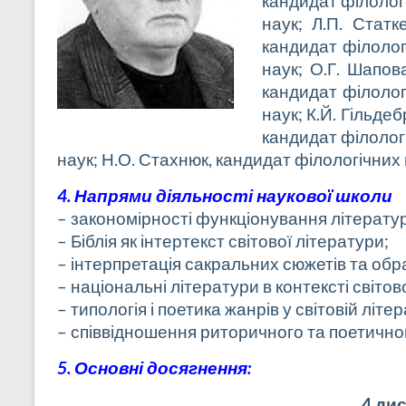
кандидат філологі
наук; Л.П. Статк
кандидат філологі
наук; О.Г. Шапов
кандидат філологі
наук; К.Й. Гільде
кандидат філологі
наук; Н.О. Стахнюк, кандидат філологічних 
4.
Напрями діяльності наукової школи
– закономірності функціонування літератур
– Біблія як інтертекст світової літератури;
– інтерпретація сакральних сюжетів та обр
– національні літератури в контексті світо
– типологія і поетика жанрів у світовій літер
– співвідношення риторичного та поетичног
5. Основні досягнення:
4 ди