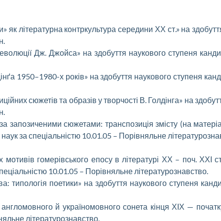
и» як літературна контркультура середини ХХ ст.» на здобут
н.
 еволюції Дж. Джойса» на здобуття наукового ступеня канди
інґа 1950–1980-х років» на здобуття наукового ступеня канди
ійних сюжетів та образів у творчості В. Голдінга» на здобу
н.
. за запозиченими сюжетами: транспозиція змісту (на матері
наук за спеціальністю 10.01.05 – Порівняльне літературозна
отивів гомерівського епосу в літературі ХХ – поч. ХХІ ст.
пеціальністю 10.01.05 – Порівняльне літературознавство.
а: типологія поетики» на здобуття наукового ступеня канди
 англомовного й україномовного сонета кінця ХІХ — початк
вняльне літературознавство.