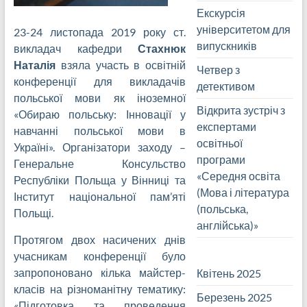
Екскурсія
університетом для
23-24 листопада 2019 року ст.
випускників
викладач кафедри
Стахнюк
Наталія
взяла участь в освітній
Четвер з
конференції для викладачів
детективом
польської мови як іноземної
Відкрита зустріч з
«Обираю польську: Інновації у
експертами
навчанні польської мови в
освітньої
Україні». Організатори заходу –
програми
Генеральне Консульство
«Середня освіта
Республіки Польща у Вінниці та
(Мова і література
Інститут національної пам’яті
(польська,
Польщі.
англійська)»
Протягом двох насичених днів
учасникам конференції було
запропоновано кілька майстер-
Квітень 2025
класів на різноманітну тематику:
Березень 2025
«Підготовка та проведення