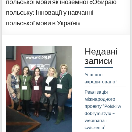
польської мови як іноземної «Обираю
польську: Інновації у навчанні
польської мови в Україні»
Недавні
записи
Успішно
акредитовано!
Реалізація
міжнародного
проекту “Polski w
dobrym stylu –
webinaria i
ćwiczenia”